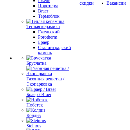
Гжель
скидки
Вакансии
Поротерм
Braer
Термоблок
Теплая керамика
Гжельский
Porotherm
Браер
Сталинградский
камень
Брусчатка
Газонная решетка /
Экопарковка
Браер / Braer
Нобетек
Колдиз
Steinrus