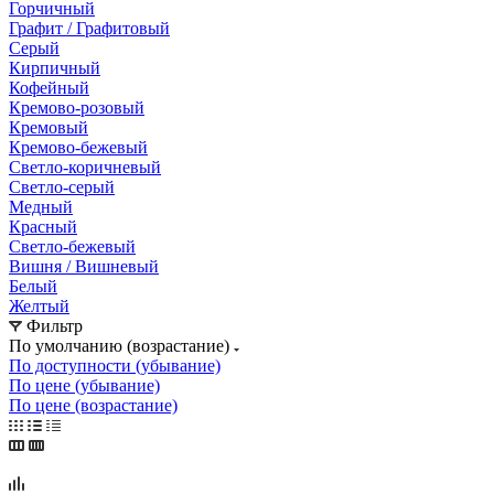
Горчичный
Графит / Графитовый
Серый
Кирпичный
Кофейный
Кремово-розовый
Кремовый
Кремово-бежевый
Светло-коричневый
Светло-серый
Медный
Красный
Светло-бежевый
Вишня / Вишневый
Белый
Желтый
Фильтр
По умолчанию (возрастание)
По доступности (убывание)
По цене (убывание)
По цене (возрастание)