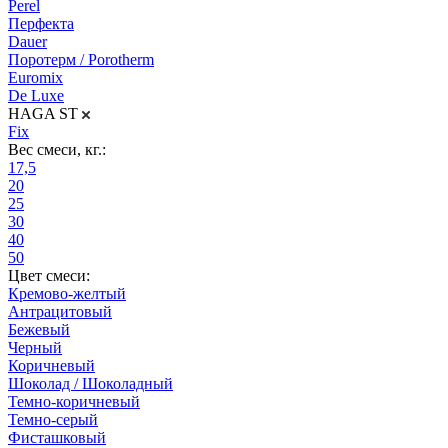
Perel
Перфекта
Dauer
Поротерм / Porotherm
Euromix
De Luxe
HAGA ST
Fix
Вес смеси, кг.:
17,5
20
25
30
40
50
Цвет смеси:
Кремово-желтый
Антрацитовый
Бежевый
Черный
Коричневый
Шоколад / Шоколадный
Темно-коричневый
Темно-серый
Фисташковый