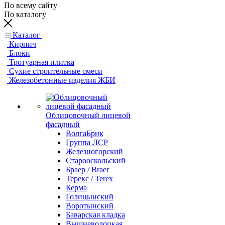
По всему сайту
По каталогу
Каталог
Кирпич
Блоки
Тротуарная плитка
Сухие строительные смеси
Железобетонные изделия ЖБИ
Облицовочный лицевой
фасадный
ВолгаБрик
Группа ЛСР
Железногорский
Старооскольский
Браер / Braer
Терекс / Terex
Керма
Голицынский
Воротынский
Баварская кладка
Вышневолоцкая