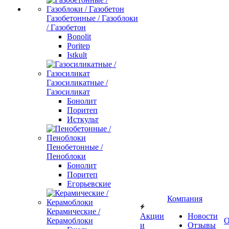
Газобетонные / Газоблоки
/ Газобетон
Bonolit
Poritep
Istkult
Газосиликатные /
Газосиликат
Бонолит
Поритеп
Исткульт
Пенобетонные /
Пеноблоки
Бонолит
Поритеп
Егорьевские
Компания
Керамические /
Акции
Новости
Керамоблоки
О
и
Отзывы