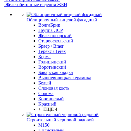
Железобетонные изделия ЖБИ
Облицовочный лицевой фасадный
ВолгаБрик
Группа ЛСР
Железногорский
Старооскольский
Браер / Braer
Терекс / Terex
Керма
Голицынский
Воротынский
Баварская кладка
Вышневолоцкая керамика
Белый
Слоновая кость
Солома
Коричневый
Красный
+ ЕЩЕ 4
Строительный черновой рядовой
М150
Полнотелый