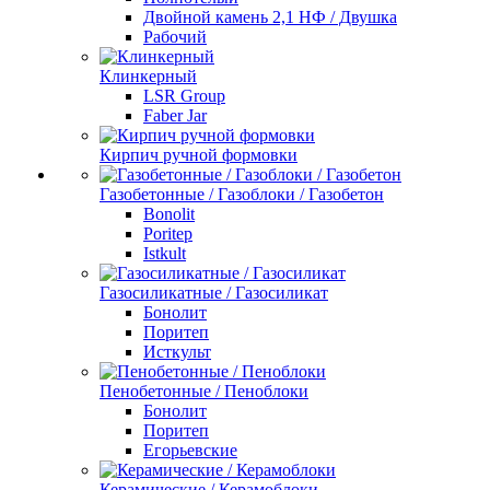
Двойной камень 2,1 НФ / Двушка
Рабочий
Клинкерный
LSR Group
Faber Jar
Кирпич ручной формовки
Газобетонные / Газоблоки / Газобетон
Bonolit
Poritep
Istkult
Газосиликатные / Газосиликат
Бонолит
Поритеп
Исткульт
Пенобетонные / Пеноблоки
Бонолит
Поритеп
Егорьевские
Керамические / Керамоблоки