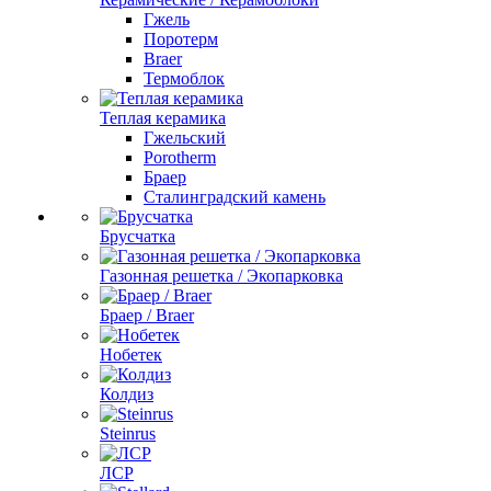
Гжель
Поротерм
Braer
Термоблок
Теплая керамика
Гжельский
Porotherm
Браер
Сталинградский камень
Брусчатка
Газонная решетка / Экопарковка
Браер / Braer
Нобетек
Колдиз
Steinrus
ЛСР