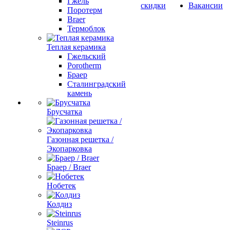
Гжель
скидки
Вакансии
Поротерм
Braer
Термоблок
Теплая керамика
Гжельский
Porotherm
Браер
Сталинградский
камень
Брусчатка
Газонная решетка /
Экопарковка
Браер / Braer
Нобетек
Колдиз
Steinrus