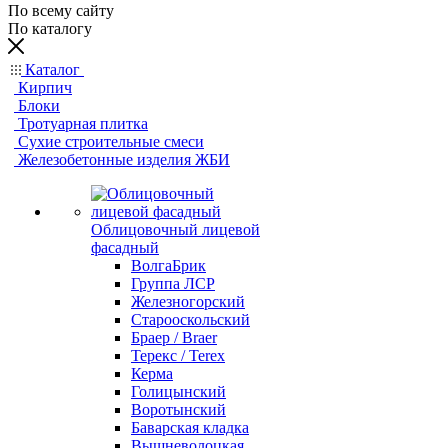
По всему сайту
По каталогу
Каталог
Кирпич
Блоки
Тротуарная плитка
Сухие строительные смеси
Железобетонные изделия ЖБИ
Облицовочный лицевой
фасадный
ВолгаБрик
Группа ЛСР
Железногорский
Старооскольский
Браер / Braer
Терекс / Terex
Керма
Голицынский
Воротынский
Баварская кладка
Вышневолоцкая