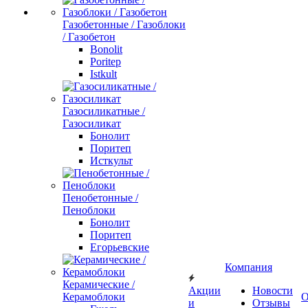
Газобетонные / Газоблоки
/ Газобетон
Bonolit
Poritep
Istkult
Газосиликатные /
Газосиликат
Бонолит
Поритеп
Исткульт
Пенобетонные /
Пеноблоки
Бонолит
Поритеп
Егорьевские
Компания
Керамические /
Акции
Новости
Керамоблоки
О
и
Отзывы