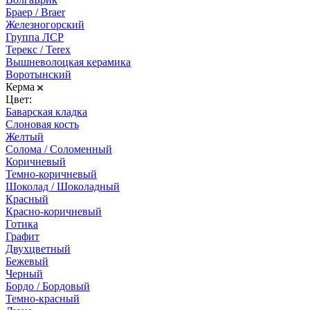
Браер / Braer
Железногорский
Группа ЛСР
Терекс / Terex
Вышневолоцкая керамика
Воротынский
Керма
Цвет:
Баварская кладка
Слоновая кость
Желтый
Солома / Соломенный
Коричневый
Темно-коричневый
Шоколад / Шоколадный
Красный
Красно-коричневый
Готика
Графит
Двухцветный
Бежевый
Черный
Бордо / Бордовый
Темно-красный