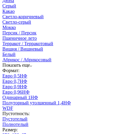
Дюна
Серый
Какао
Светло-коричневый
Светло-серый
Мокко
Персик / Персик
Пшеничное лето
Терракот / Терракотовый
Вишня / Вишневый
Белый
Абрикос / Абрикосовый
Показать еще
Формат:
Евро 0,5НФ
Евро 0,7НФ
Евро 0,9НФ
Евро 0,96НФ
Одинарный 1НФ
Полуторный утолщенный 1,4НФ
WDF
Пустотность:
Пустотелый
Полнотелый
Размер: