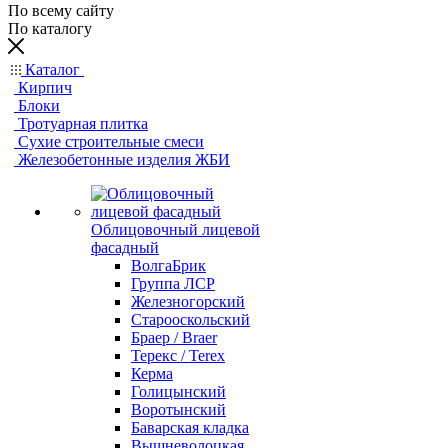
По всему сайту
По каталогу
Каталог
Кирпич
Блоки
Тротуарная плитка
Сухие строительные смеси
Железобетонные изделия ЖБИ
Облицовочный лицевой
фасадный
ВолгаБрик
Группа ЛСР
Железногорский
Старооскольский
Браер / Braer
Терекс / Terex
Керма
Голицынский
Воротынский
Баварская кладка
Вышневолоцкая