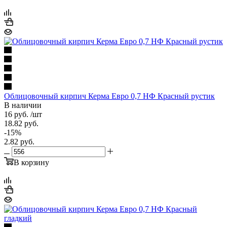
Облицовочный кирпич Керма Евро 0,7 НФ Красный рустик
В наличии
16
руб.
/шт
18.82
руб.
-
15
%
2.82
руб.
В корзину