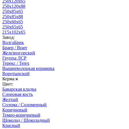
250х120х65
250х120х88
250х85х65
250х85х88
250х60х65
250х65х65
215х102х65
Завод:
ВолгаБрик
Браер / Braer
Железногорский
Группа ЛСР
Терекс / Terex
Вышневолоцкая керамика
Воротынский
Керма
Цвет:
Баварская кладка
Слоновая кость
Желтый
Солома / Соломенный
Коричневый
Темно-коричневый
Шоколад / Шоколадный
Красный