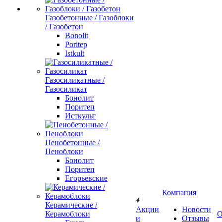
Газобетонные / Газоблоки
/ Газобетон
Bonolit
Poritep
Istkult
Газосиликатные /
Газосиликат
Бонолит
Поритеп
Исткульт
Пенобетонные /
Пеноблоки
Бонолит
Поритеп
Егорьевские
Компания
Керамические /
Акции
Новости
Керамоблоки
О
и
Отзывы