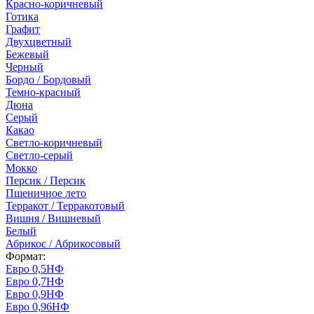
Красно-коричневый
Готика
Графит
Двухцветный
Бежевый
Черный
Бордо / Бордовый
Темно-красный
Дюна
Серый
Какао
Светло-коричневый
Светло-серый
Мокко
Персик / Персик
Пшеничное лето
Терракот / Терракотовый
Вишня / Вишневый
Белый
Абрикос / Абрикосовый
Формат:
Евро 0,5НФ
Евро 0,7НФ
Евро 0,9НФ
Евро 0,96НФ