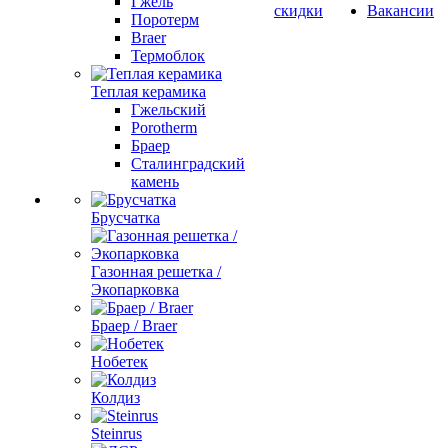
Гжель
скидки
Вакансии
Поротерм
Braer
Термоблок
Теплая керамика
Гжельский
Porotherm
Браер
Сталинградский
камень
Брусчатка
Газонная решетка /
Экопарковка
Браер / Braer
Нобетек
Колдиз
Steinrus