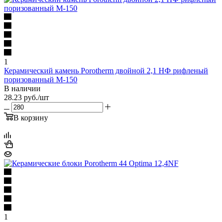
1
Керамический камень Porotherm двойной 2,1 НФ рифленый
поризованный М-150
В наличии
28.23
руб.
/шт
В корзину
1