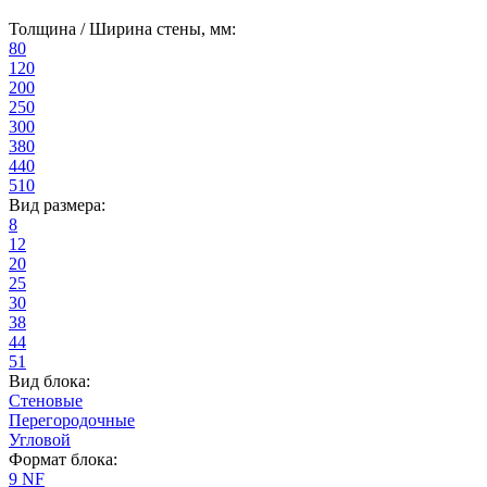
Толщина / Ширина стены, мм:
80
120
200
250
300
380
440
510
Вид размера:
8
12
20
25
30
38
44
51
Вид блока:
Стеновые
Перегородочные
Угловой
Формат блока:
9 NF