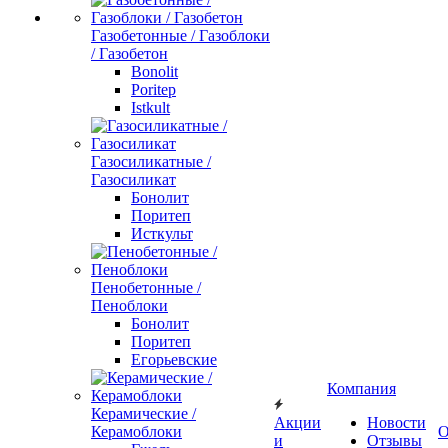
Газобетонные / Газоблоки
/ Газобетон
Bonolit
Poritep
Istkult
Газосиликатные /
Газосиликат
Бонолит
Поритеп
Исткульт
Пенобетонные /
Пеноблоки
Бонолит
Поритеп
Егорьевские
Компания
Керамические /
Акции
Новости
Керамоблоки
О
и
Отзывы