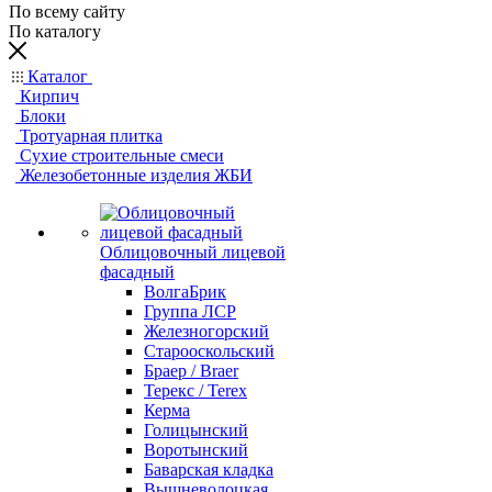
По всему сайту
По каталогу
Каталог
Кирпич
Блоки
Тротуарная плитка
Сухие строительные смеси
Железобетонные изделия ЖБИ
Облицовочный лицевой
фасадный
ВолгаБрик
Группа ЛСР
Железногорский
Старооскольский
Браер / Braer
Терекс / Terex
Керма
Голицынский
Воротынский
Баварская кладка
Вышневолоцкая