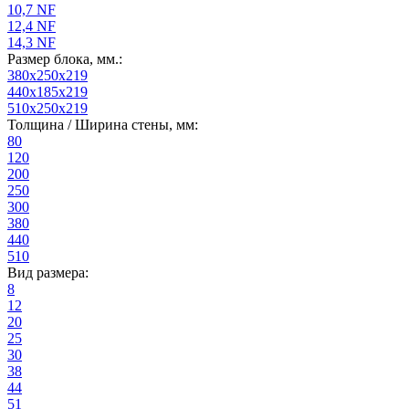
10,7 NF
12,4 NF
14,3 NF
Размер блока, мм.:
380x250x219
440x185x219
510x250x219
Толщина / Ширина стены, мм:
80
120
200
250
300
380
440
510
Вид размера:
8
12
20
25
30
38
44
51