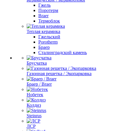
Гжель
Поротерм
Braer
Термоблок
Теплая керамика
Гжельский
Porotherm
Браер
Сталинградский камень
Брусчатка
Газонная решетка / Экопарковка
Браер / Braer
Нобетек
Колдиз
Steinrus
ЛСР