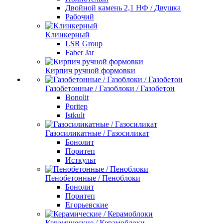
Двойной камень 2,1 НФ / Двушка
Рабочий
Клинкерный
LSR Group
Faber Jar
Кирпич ручной формовки
Газобетонные / Газоблоки / Газобетон
Bonolit
Poritep
Istkult
Газосиликатные / Газосиликат
Бонолит
Поритеп
Исткульт
Пенобетонные / Пеноблоки
Бонолит
Поритеп
Егорьевские
Керамические / Керамоблоки