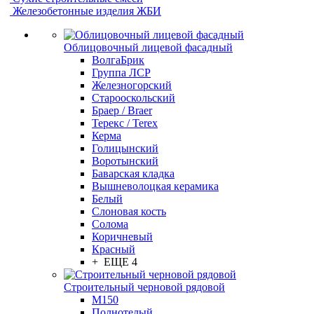
Железобетонные изделия ЖБИ
Облицовочный лицевой фасадный
ВолгаБрик
Группа ЛСР
Железногорский
Старооскольский
Браер / Braer
Терекс / Terex
Керма
Голицынский
Воротынский
Баварская кладка
Вышневолоцкая керамика
Белый
Слоновая кость
Солома
Коричневый
Красный
+ ЕЩЕ 4
Строительный черновой рядовой
М150
Полнотелый