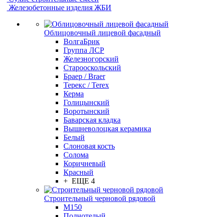
Железобетонные изделия ЖБИ
Облицовочный лицевой фасадный
ВолгаБрик
Группа ЛСР
Железногорский
Старооскольский
Браер / Braer
Терекс / Terex
Керма
Голицынский
Воротынский
Баварская кладка
Вышневолоцкая керамика
Белый
Слоновая кость
Солома
Коричневый
Красный
+ ЕЩЕ 4
Строительный черновой рядовой
М150
Полнотелый