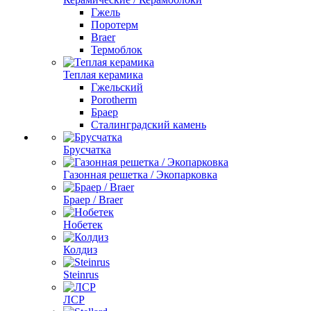
Гжель
Поротерм
Braer
Термоблок
Теплая керамика
Гжельский
Porotherm
Браер
Сталинградский камень
Брусчатка
Газонная решетка / Экопарковка
Браер / Braer
Нобетек
Колдиз
Steinrus
ЛСР