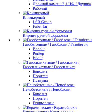
Двойной камень 2,1 НФ / Двушка
Рабочий
Клинкерный
LSR Group
Faber Jar
Кирпич ручной формовки
Газобетонные / Газоблоки / Газобетон
Bonolit
Poritep
Istkult
Газосиликатные / Газосиликат
Бонолит
Поритеп
Исткульт
Пенобетонные / Пеноблоки
Бонолит
Поритеп
Егорьевские
Керамические / Керамоблоки